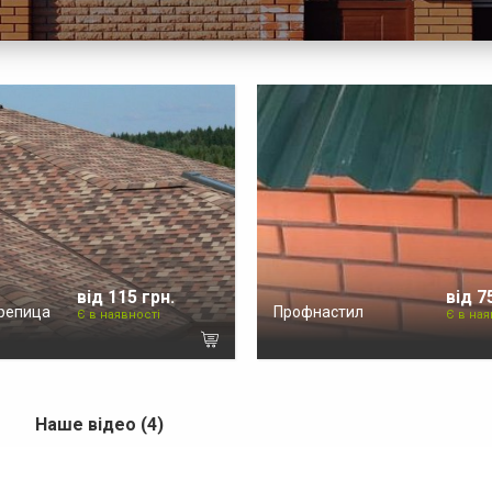
від 115 грн.
від 7
репица
Профнастил
Є в наявності
Є в ная
Наше відео (4)