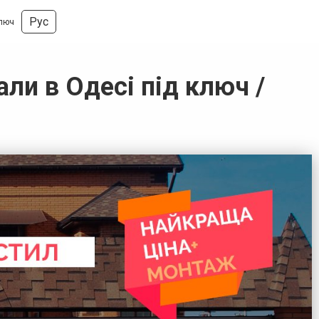
Рус
ключ
али в Одесі під ключ /
г